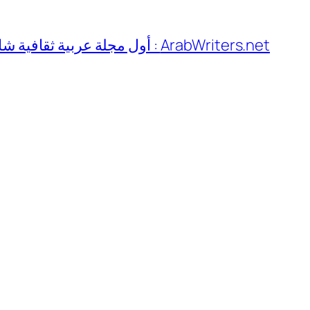
تخطى
إلى
ArabWriters.net : أول مجلة عربية ثقافية شاملة متنوعة
المحتوى