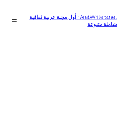
تخطى
إلى
ArabWriters.net : أول مجلة عربية ثقافية
المحتوى
شاملة متنوعة