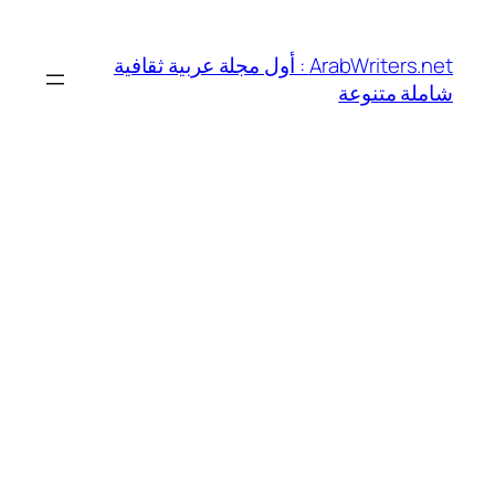
تخطى
إلى
ArabWriters.net : أول مجلة عربية ثقافية
المحتوى
شاملة متنوعة